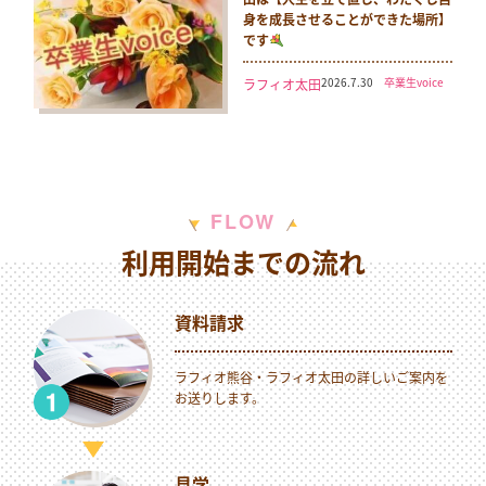
身を成長させることができた場所】
です
2026.7.30
卒業生voice
ラフィオ太田
W
F
L
O
利用開始までの流れ
資料請求
ラフィオ熊谷・ラフィオ太田の詳しいご案内を
お送りします。
見学