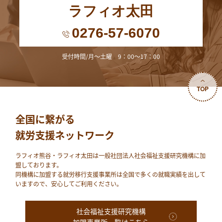
ラフィオ太田
0276-57-6070
受付時間/月～土曜 9：00～17：00
TOP
全国に繋がる
就労支援ネットワーク
ラフィオ熊⾕・ラフィオ太田は⼀般社団法⼈社会福祉⽀援研究機構に加
盟しております。
同機構に加盟する就労移⾏⽀援事業所は全国で多くの就職実績を出して
いますので、安⼼してご利⽤ください。
社会福祉支援研究機構