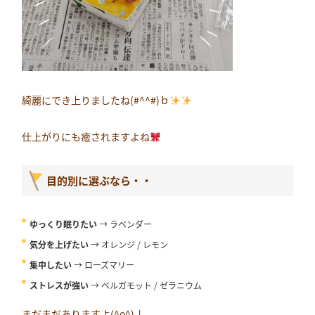
綺麗にでき上りましたね(#^^#)ｂ
仕上がりにも癒されますよね
目的別に選ぶなら・・
ゆっくり眠りたい
→
ラベンダー
気分を上げたい
→
オレンジ
/
レモン
集中したい
→
ローズマリー
ストレスが強い
→
ベルガモット
/
ゼラニウム
まだまだありますよ(^o^)丿