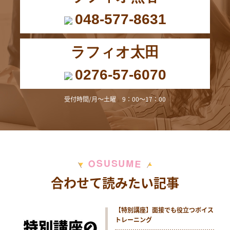
048-577-8631
ラフィオ太田
0276-57-6070
受付時間/月～土曜 9：00～17：00
M
S
U
U
S
O
E
合わせて読みたい記事
【特別講座】面接でも役立つボイス
トレーニング