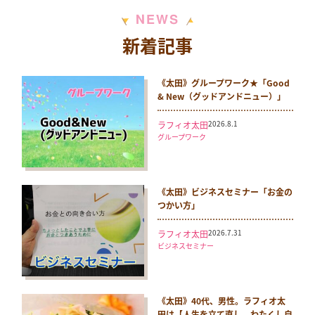
N
S
E
W
新着記事
《太田》グループワーク★「Good
& New（グッドアンドニュー）」
2026.8.1
ラフィオ太田
グループワーク
《太田》ビジネスセミナー「お金の
つかい方」
2026.7.31
ラフィオ太田
ビジネスセミナー
《太田》40代、男性。ラフィオ太
田は【人生を立て直し、わたくし自