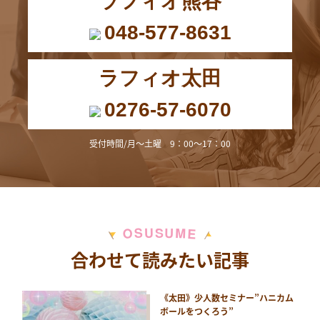
ラフィオ熊谷
048-577-8631
ラフィオ太田
0276-57-6070
受付時間/月～土曜 9：00～17：00
M
S
U
U
S
O
E
合わせて読みたい記事
《太田》少人数セミナー”ハニカム
ボールをつくろう”