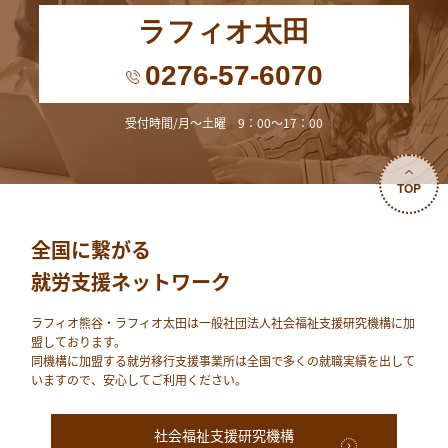
ラフィオ太田
0276-57-6070
受付時間/月～土曜 9：00～17：00
TOP
全国に繋がる
就労支援ネットワーク
ラフィオ熊⾕・ラフィオ太田は⼀般社団法⼈社会福祉⽀援研究機構に加
盟しております。
同機構に加盟する就労移⾏⽀援事業所は全国で多くの就職実績を出して
いますので、安⼼してご利⽤ください。
社会福祉支援研究機構