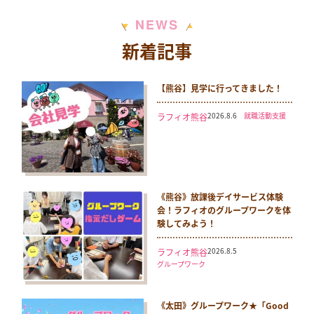
N
S
E
W
新着記事
【熊谷】見学に行ってきました！
2026.8.6
就職活動支援
ラフィオ熊谷
《熊谷》放課後デイサービス体験
会！ラフィオのグループワークを体
験してみよう！
2026.8.5
ラフィオ熊谷
グループワーク
《太田》グループワーク★「Good