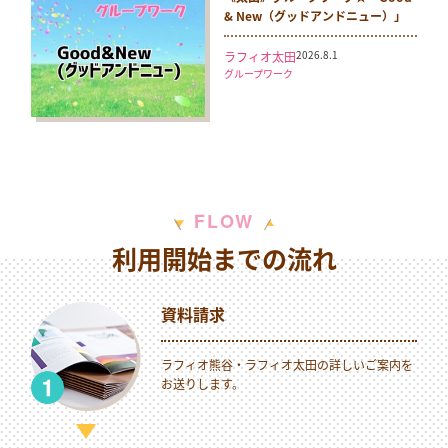
& New（グッドアンドニュー）」
2026.8.1
ラフィオ太田
グループワーク
W
F
L
O
利用開始までの流れ
資料請求
ラフィオ熊谷・ラフィオ太田の詳しいご案内を
お送りします。