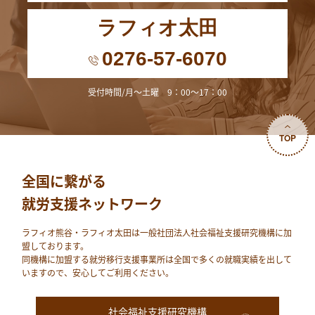
ラフィオ太田
0276-57-6070
受付時間/月～土曜 9：00～17：00
TOP
全国に繋がる
就労支援ネットワーク
ラフィオ熊⾕・ラフィオ太田は⼀般社団法⼈社会福祉⽀援研究機構に加
盟しております。
同機構に加盟する就労移⾏⽀援事業所は全国で多くの就職実績を出して
いますので、安⼼してご利⽤ください。
社会福祉支援研究機構