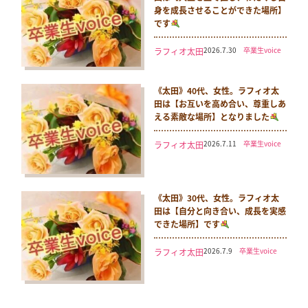
身を成長させることができた場所】
です
2026.7.30
卒業生voice
ラフィオ太田
《太田》40代、女性。ラフィオ太
田は【お互いを高め合い、尊重しあ
える素敵な場所】となりました
2026.7.11
卒業生voice
ラフィオ太田
《太田》30代、女性。ラフィオ太
田は【自分と向き合い、成長を実感
できた場所】です
2026.7.9
卒業生voice
ラフィオ太田