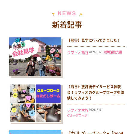
N
S
E
W
新着記事
【熊谷】見学に行ってきました！
2026.8.6
就職活動支援
ラフィオ熊谷
《熊谷》放課後デイサービス体験
会！ラフィオのグループワークを体
験してみよう！
2026.8.5
ラフィオ熊谷
グループワーク
《太田》グループワーク★「Good