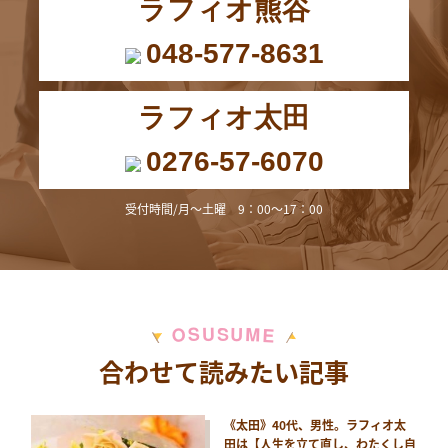
ラフィオ熊谷
048-577-8631
ラフィオ太田
0276-57-6070
受付時間/月～土曜 9：00～17：00
M
S
U
U
S
O
E
合わせて読みたい記事
《太田》40代、男性。ラフィオ太
田は【人生を立て直し、わたくし自