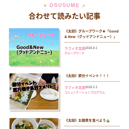
M
S
U
U
S
O
E
合わせて読みたい記事
《太田》グループワーク★「Good
& New（グッドアンドニュー）」
2026.8.1
ラフィオ太田
グループワーク
《太田》節分イベント！！！
2026.2.3
ラフィオ太田
コミュニケーションプログラム
《太田》お雑煮を食べよう