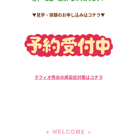
▼見学・体験のお申し込みはコチラ▼
ラフィオ熊谷の感染症対策はコチラ
M
E
O
L
C
W
E