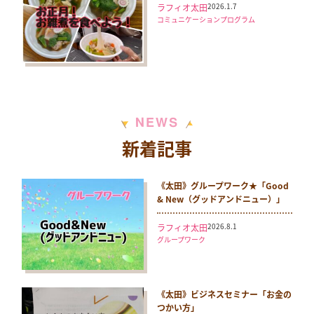
2026.1.7
ラフィオ太田
コミュニケーションプログラム
N
S
E
W
新着記事
《太田》グループワーク★「Good
& New（グッドアンドニュー）」
2026.8.1
ラフィオ太田
グループワーク
《太田》ビジネスセミナー「お金の
つかい方」