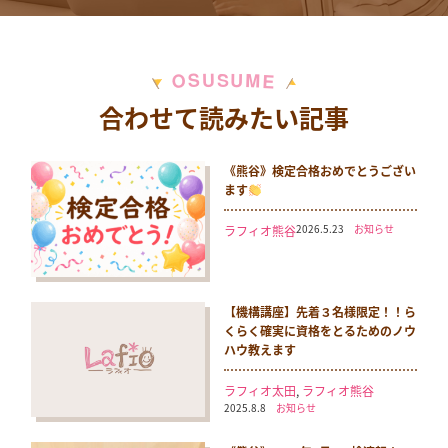
M
S
U
U
S
O
E
合わせて読みたい記事
《熊谷》検定合格おめでとうござい
ます
2026.5.23
お知らせ
ラフィオ熊谷
【機構講座】先着３名様限定！！ら
くらく確実に資格をとるためのノウ
ハウ教えます
ラフィオ太田
,
ラフィオ熊谷
2025.8.8
お知らせ