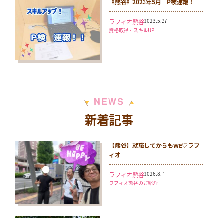
《熊谷》2023年5月 P検速報！
2023.5.27
ラフィオ熊谷
資格取得・スキルUP
N
S
E
W
新着記事
【熊谷】就職してからもWE♡ラフ
ィオ
2026.8.7
ラフィオ熊谷
ラフィオ熊谷のご紹介