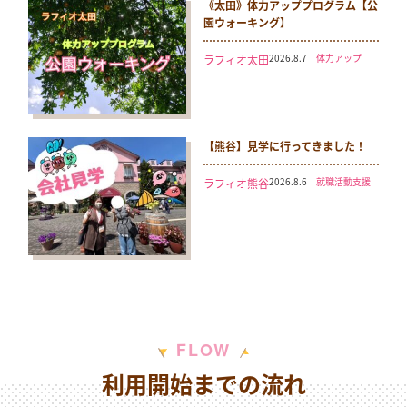
《太田》体力アッププログラム【公
園ウォーキング】
2026.8.7
体力アップ
ラフィオ太田
【熊谷】見学に行ってきました！
2026.8.6
就職活動支援
ラフィオ熊谷
W
F
L
O
利用開始までの流れ