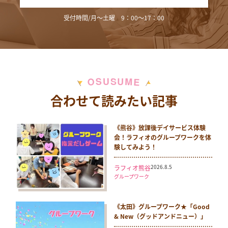
受付時間/月～土曜 9：00～17：00
M
S
U
U
S
O
E
合わせて読みたい記事
《熊谷》放課後デイサービス体験
会！ラフィオのグループワークを体
験してみよう！
2026.8.5
ラフィオ熊谷
グループワーク
《太田》グループワーク★「Good
& New（グッドアンドニュー）」