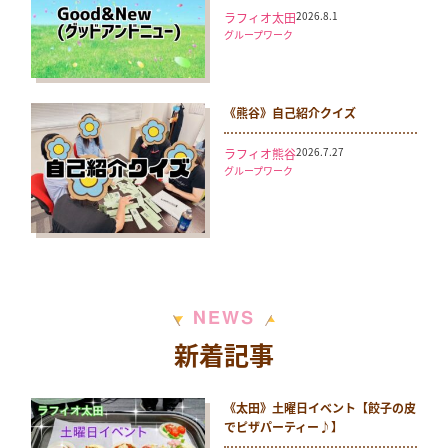
2026.8.1
ラフィオ太田
グループワーク
《熊谷》自己紹介クイズ
2026.7.27
ラフィオ熊谷
グループワーク
N
S
E
W
新着記事
《太田》土曜日イベント【餃子の皮
でピザパーティー♪】