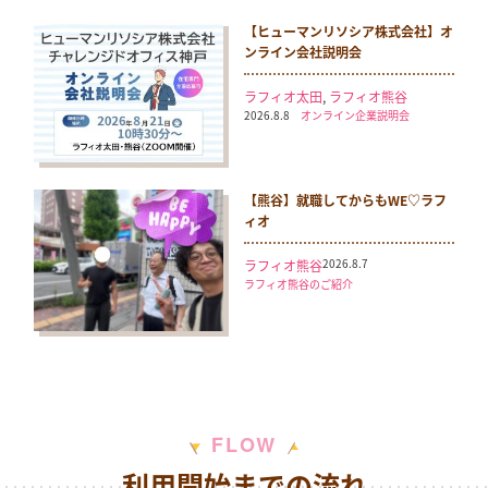
【ヒューマンリソシア株式会社】オ
ンライン会社説明会
ラフィオ太田
,
ラフィオ熊谷
2026.8.8
オンライン企業説明会
【熊谷】就職してからもWE♡ラフ
ィオ
2026.8.7
ラフィオ熊谷
ラフィオ熊谷のご紹介
W
F
L
O
利用開始までの流れ