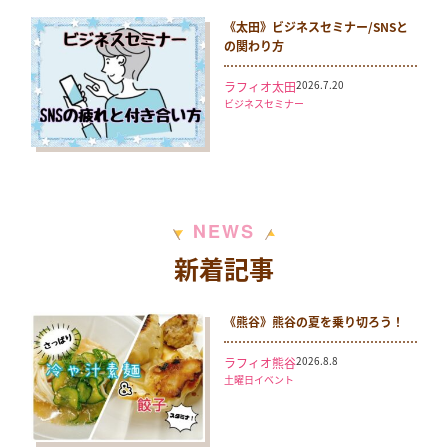
《太田》ビジネスセミナー/SNSと
の関わり方
2026.7.20
ラフィオ太田
ビジネスセミナー
N
S
E
W
新着記事
《熊谷》熊谷の夏を乗り切ろう！
2026.8.8
ラフィオ熊谷
土曜日イベント