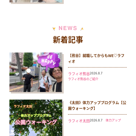
N
S
E
W
新着記事
【熊谷】就職してからもWE♡ラフ
ィオ
2026.8.7
ラフィオ熊谷
ラフィオ熊谷のご紹介
《太田》体力アッププログラム【公
園ウォーキング】
2026.8.7
体力アップ
ラフィオ太田