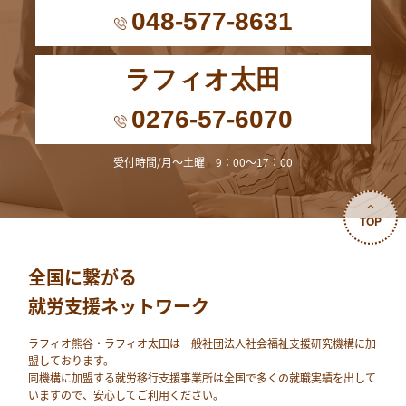
048-577-8631
ラフィオ太田
0276-57-6070
受付時間/月～土曜 9：00～17：00
TOP
全国に繋がる
就労支援ネットワーク
ラフィオ熊⾕・ラフィオ太田は⼀般社団法⼈社会福祉⽀援研究機構に加
盟しております。
同機構に加盟する就労移⾏⽀援事業所は全国で多くの就職実績を出して
いますので、安⼼してご利⽤ください。