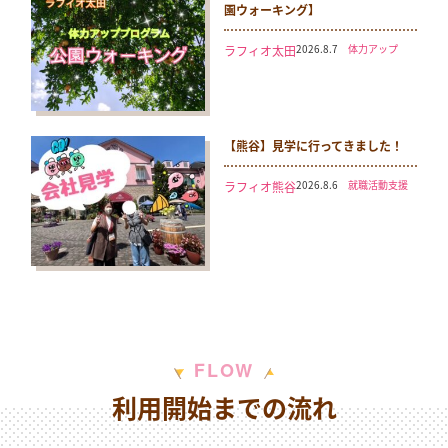
園ウォーキング】
2026.8.7
体力アップ
ラフィオ太田
【熊谷】見学に行ってきました！
2026.8.6
就職活動支援
ラフィオ熊谷
W
F
L
O
利用開始までの流れ