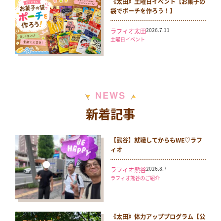
《太田》土曜日イベント【お菓子の
袋でポーチを作ろう！】
2026.7.11
ラフィオ太田
土曜日イベント
N
S
E
W
新着記事
【熊谷】就職してからもWE♡ラフ
ィオ
2026.8.7
ラフィオ熊谷
ラフィオ熊谷のご紹介
《太田》体力アッププログラム【公