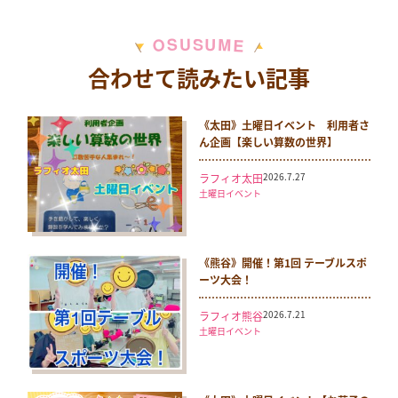
M
S
U
U
S
O
E
合わせて読みたい記事
《太田》土曜日イベント 利用者さ
ん企画【楽しい算数の世界】
2026.7.27
ラフィオ太田
土曜日イベント
《熊谷》開催！第1回 テーブルスポ
ーツ大会！
2026.7.21
ラフィオ熊谷
土曜日イベント