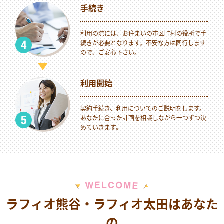
手続き
利用の際には、お住まいの市区町村の役所で手
続きが必要となります。不安な方は同行します
ので、ご安心下さい。
利用開始
契約手続き、利用についてのご説明をします。
あなたに合った計画を相談しながら一つずつ決
めていきます。
M
E
O
L
C
W
E
ラフィオ熊谷・ラフィオ太田はあなた
の