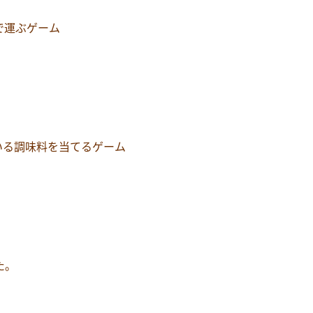
で運ぶゲーム
いる調味料を当てるゲーム
』
た。