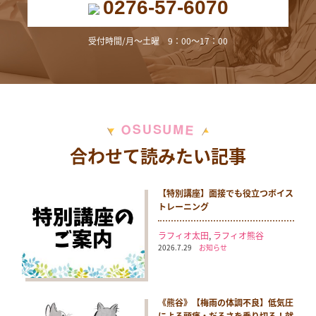
0276-57-6070
受付時間/月～土曜 9：00～17：00
M
S
U
U
S
O
E
合わせて読みたい記事
【特別講座】面接でも役立つボイス
トレーニング
ラフィオ太田
,
ラフィオ熊谷
2026.7.29
お知らせ
《熊谷》【梅雨の体調不良】低気圧
による頭痛・だるさを乗り切る！就