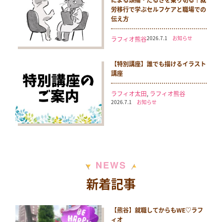
労移行で学ぶセルフケアと職場での
伝え方
2026.7.1
お知らせ
ラフィオ熊谷
【特別講座】誰でも描けるイラスト
講座
ラフィオ太田
,
ラフィオ熊谷
2026.7.1
お知らせ
N
S
E
W
新着記事
【熊谷】就職してからもWE♡ラフ
ィオ