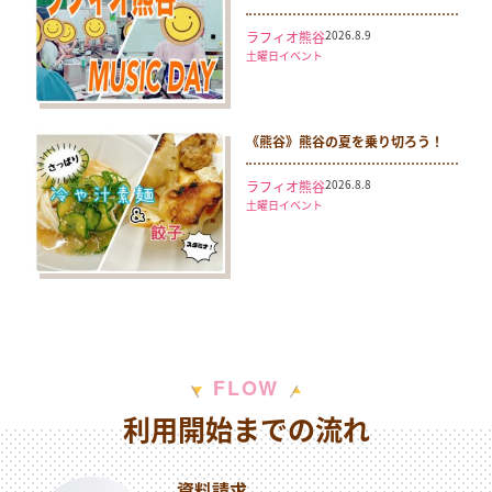
2026.8.9
ラフィオ熊谷
土曜日イベント
《熊谷》熊谷の夏を乗り切ろう！
2026.8.8
ラフィオ熊谷
土曜日イベント
W
F
L
O
利用開始までの流れ
資料請求