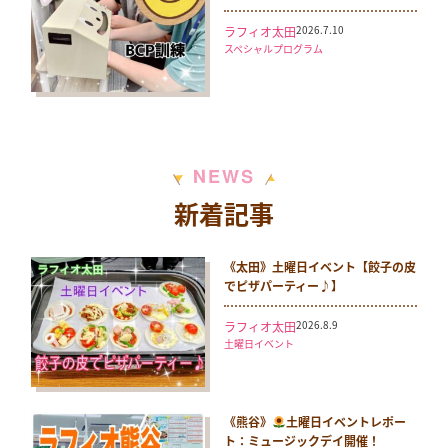
2026.7.10
ラフィオ太田
スペシャルプログラム
N
S
E
W
新着記事
《太田》土曜日イベント【餃子の皮
でピザパーティー♪】
2026.8.9
ラフィオ太田
土曜日イベント
《熊谷》
土曜日イベントレポー
ト：ミュージックデイ開催！