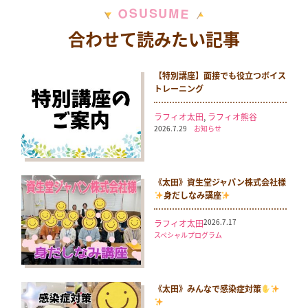
M
S
U
U
S
O
E
合わせて読みたい記事
【特別講座】面接でも役立つボイス
トレーニング
ラフィオ太田
,
ラフィオ熊谷
2026.7.29
お知らせ
《太田》資生堂ジャパン株式会社様
身だしなみ講座
2026.7.17
ラフィオ太田
スペシャルプログラム
《太田》みんなで感染症対策