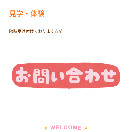
見学・体験
随時受け付けております☆彡
M
E
O
L
C
W
E