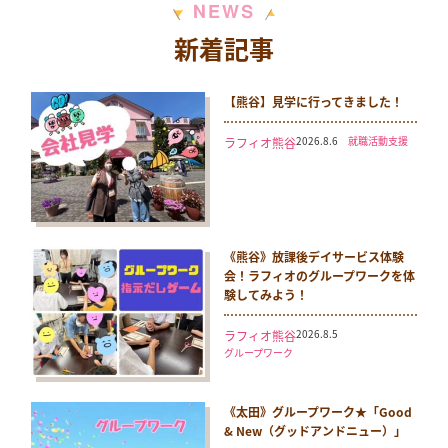
N
S
E
W
新着記事
【熊谷】見学に行ってきました！
2026.8.6
就職活動支援
ラフィオ熊谷
《熊谷》放課後デイサービス体験
会！ラフィオのグループワークを体
験してみよう！
2026.8.5
ラフィオ熊谷
グループワーク
《太田》グループワーク★「Good
& New（グッドアンドニュー）」