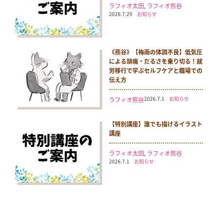
ラフィオ太田
,
ラフィオ熊谷
2026.7.29
お知らせ
《熊谷》【梅雨の体調不良】低気圧
による頭痛・だるさを乗り切る！就
労移行で学ぶセルフケアと職場での
伝え方
2026.7.1
お知らせ
ラフィオ熊谷
【特別講座】誰でも描けるイラスト
講座
ラフィオ太田
,
ラフィオ熊谷
2026.7.1
お知らせ