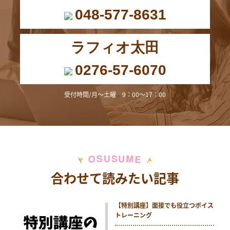
048-577-8631
ラフィオ太田
0276-57-6070
受付時間/月～土曜 9：00～17：00
M
S
U
U
S
O
E
合わせて読みたい記事
【特別講座】面接でも役立つボイス
トレーニング