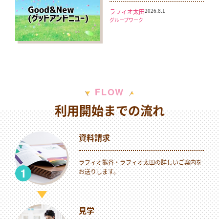
2026.8.1
ラフィオ太田
グループワーク
W
F
L
O
利用開始までの流れ
資料請求
ラフィオ熊谷・ラフィオ太田の詳しいご案内を
お送りします。
見学