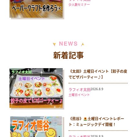
少人数セミナー
N
S
E
W
新着記事
《太田》土曜日イベント【餃子の皮
でピザパーティー♪】
2026.8.9
ラフィオ太田
土曜日イベント
《熊谷》
土曜日イベントレポー
ト：ミュージックデイ開催！
2026.8.9
ラフィオ熊谷