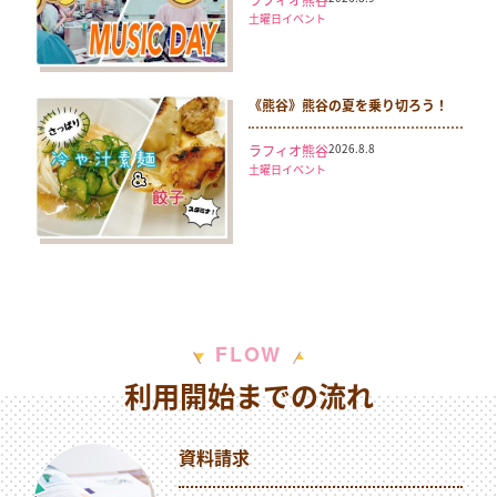
土曜日イベント
《熊谷》熊谷の夏を乗り切ろう！
2026.8.8
ラフィオ熊谷
土曜日イベント
W
F
L
O
利用開始までの流れ
資料請求