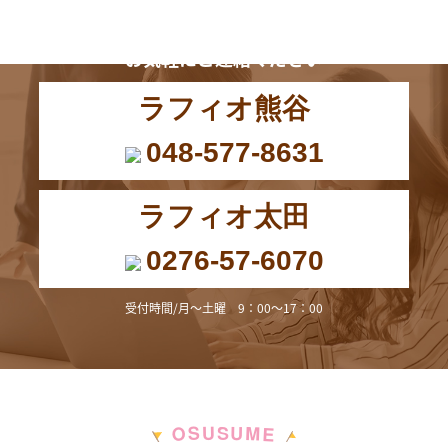
お電話からも
お気軽にご連絡ください
ラフィオ熊谷
048-577-8631
ラフィオ太田
0276-57-6070
受付時間/月～土曜 9：00～17：00
M
S
U
U
S
O
E